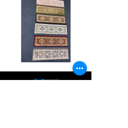
Stair
CND
Tread
08
32”x9.5”
Comprar todo
Acerca de
Contacto