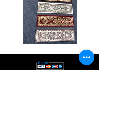
Stair
CND
Tread
08
32”x9.5”
Comprar todo
Acerca de
Contacto
Reglas de la tienda
Facebook