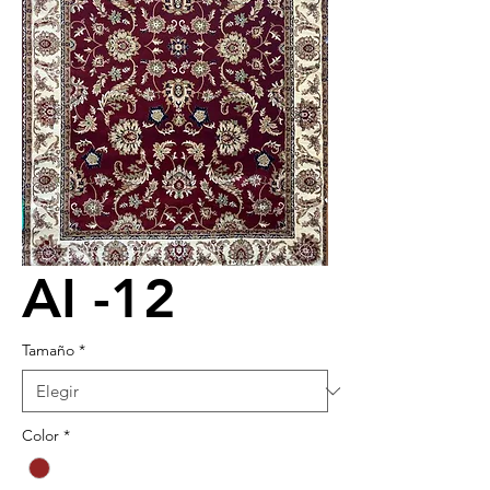
AI -12
Tamaño
*
Color
*